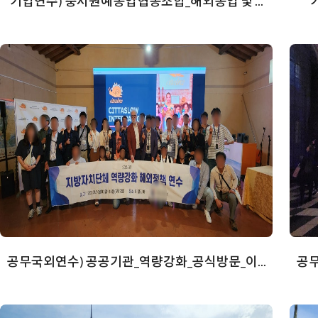
기업연수) 충서원예농업협동조합_해외농업 및 ...
공무국외연수) 공공기관_역량강화_공식방문_이...
공무